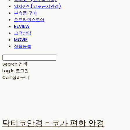
알자가® (고도근시안경)
부속품 구매
오프라인스토어
REVIEW
고객상담
MOVIE
정품등록
Search
검색
Log In
로그인
Cart
장바구니
닥터코안경 - 코가 편한 안경